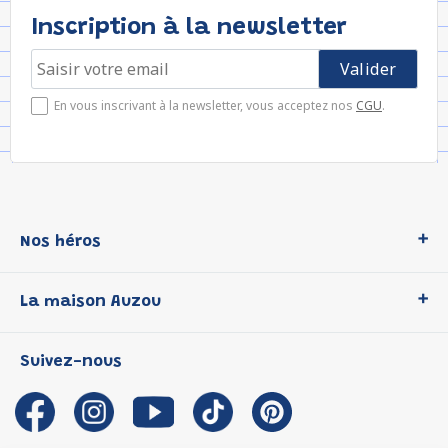
Inscription à la newsletter
En vous inscrivant à la newsletter, vous acceptez nos
CGU
.
Nos héros
Loup
La maison Auzou
P'tit Loup
Les Héros du CP
Qui sommes-nous ?
Suivez-nous
Les Influenceuses
Notre histoire
Migali
Auzou s'engage
Petite Taupe
Auteurs et illustrateurs Auzou