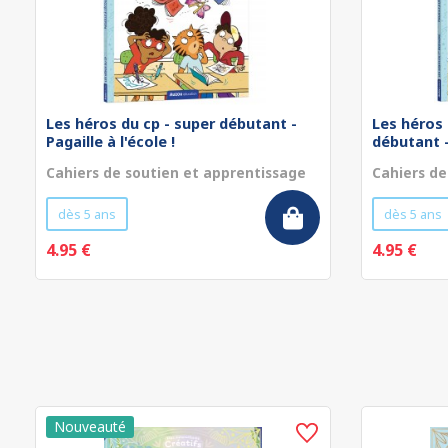
Les héros du cp - super débutant -
Les héros 
Pagaille à l'école !
débutant - 
Cahiers de soutien et apprentissage
Cahiers de
dès 5 ans
dès 5 ans
4.95 €
4.95 €