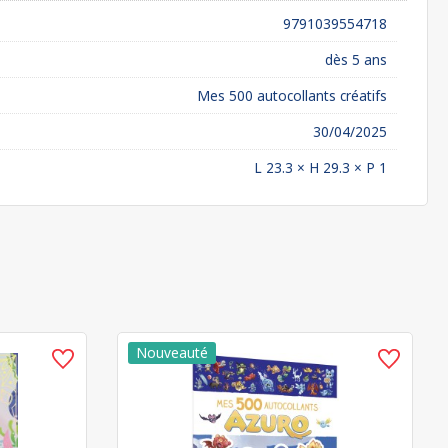
9791039554718
dès 5 ans
Mes 500 autocollants créatifs
30/04/2025
L 23.3 × H 29.3 × P 1