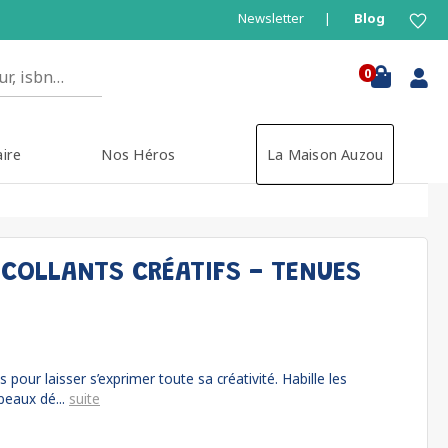
Newsletter
Blog
0
aire
Nos Héros
La Maison Auzou
COLLANTS CRÉATIFS - TENUES
s pour laisser s’exprimer toute sa créativité. Habille les
beaux dé...
suite