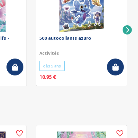
ifs -
500 autocollants azuro
Activités
dès 5 ans
10.95 €