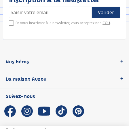
Inscription à la newsletter
En vous inscrivant à la newsletter, vous acceptez nos
CGU
.
Nos héros
Loup
La maison Auzou
P'tit Loup
Les Héros du CP
Qui sommes-nous ?
Suivez-nous
Les Influenceuses
Notre histoire
Migali
Auzou s'engage
Petite Taupe
Auteurs et illustrateurs Auzou
Azuro
Nous rejoindre