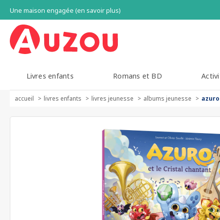
Une maison engagée (en savoir plus)
Livres enfants
Romans et BD
Activi
accueil
livres enfants
livres jeunesse
albums jeunesse
azuro 