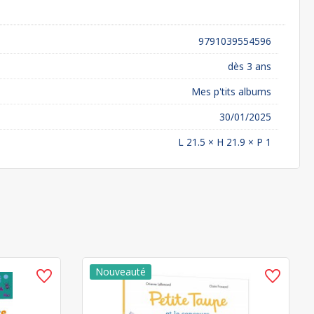
9791039554596
dès 3 ans
Mes p'tits albums
30/01/2025
L 21.5 × H 21.9 × P 1