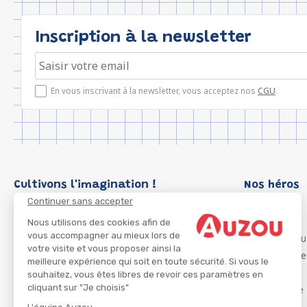
Inscription à la newsletter
En vous inscrivant à la newsletter, vous acceptez nos
CGU
.
Cultivons l'imagination !
Nos héros
Continuer sans accepter
Loup
P'tit Loup
Nous utilisons des cookies afin de
vous accompagner au mieux lors de
Les Héros du
votre visite et vous proposer ainsi la
Les Influenc
meilleure expérience qui soit en toute sécurité. Si vous le
Migali
souhaitez, vous êtes libres de revoir ces paramètres en
cliquant sur "Je choisis"
Petite Taupe
Azuro