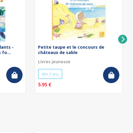
lants -
Petite taupe et le concours de
fo...
châteaux de sable
Livres jeunesse
dès 3 ans
5.95 €