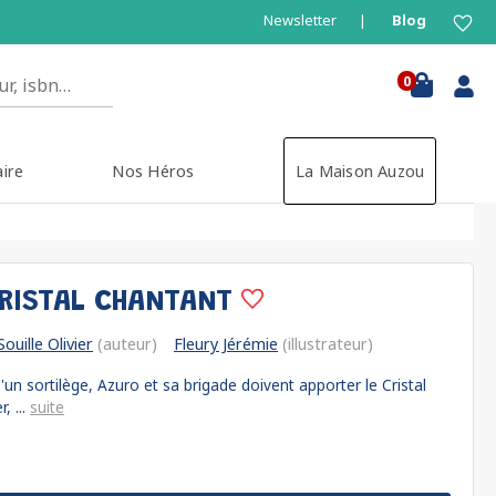
Newsletter
Blog
0
aire
Nos Héros
La Maison Auzou
CRISTAL CHANTANT
Souille Olivier
(auteur)
Fleury Jérémie
(illustrateur)
un sortilège, Azuro et sa brigade doivent apporter le Cristal
, ...
suite