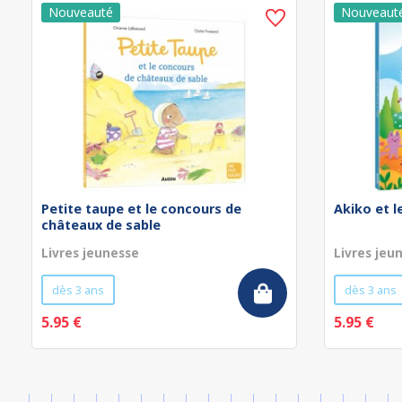
Petite taupe et le concours de
Akiko et 
châteaux de sable
Livres jeunesse
Livres jeu
dès 3 ans
dès 3 ans
5.95 €
5.95 €