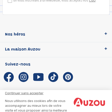
En vous inscrivant à la newsletter, vous acceptez nos
CGU
.
Nos héros
Loup
La maison Auzou
P'tit Loup
Les Héros du CP
Qui sommes-nous ?
Suivez-nous
Les Influenceuses
Notre histoire
Migali
Auzou s'engage
Petite Taupe
Auteurs et illustrateurs Auzou
Azuro
Nous rejoindre
Continuer sans accepter
Ma Boîte à Héros
Nous contacter
Nous utilisons des cookies afin de vous
CGU
Suivre mon colis
accompagner au mieux lors de votre
visite et vous proposer ainsi la meilleure
Infos consommateur
CGV