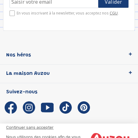
En vous inscrivant à la newsletter, vous acceptez nos
CGU
.
Nos héros
Loup
La maison Auzou
P'tit Loup
Les Héros du CP
Qui sommes-nous ?
Suivez-nous
Les Influenceuses
Notre histoire
Migali
Auzou s'engage
Petite Taupe
Auteurs et illustrateurs Auzou
Azuro
Nous rejoindre
Continuer sans accepter
Ma Boîte à Héros
Nous contacter
Nous utilisons des cookies afin de vous