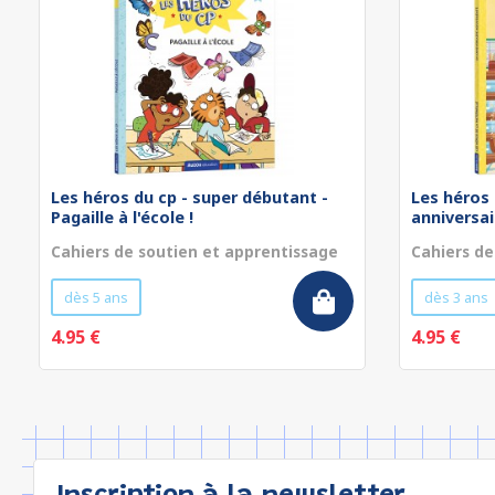
Les héros du cp - super débutant -
Les héros 
Pagaille à l'école !
anniversa
Cahiers de soutien et apprentissage
Cahiers de
dès 5 ans
dès 3 ans
4.95 €
4.95 €