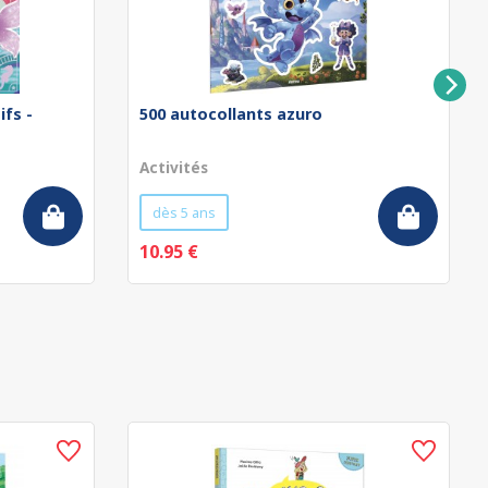
ifs -
500 autocollants azuro
Activités
dès 5 ans
10.95 €