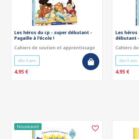
Les héros du cp - super débutant -
Les héros 
Pagaille à l'école !
débutant - 
Cahiers de soutien et apprentissage
Cahiers de
dès 5 ans
dès 5 ans
4.95 €
4.95 €