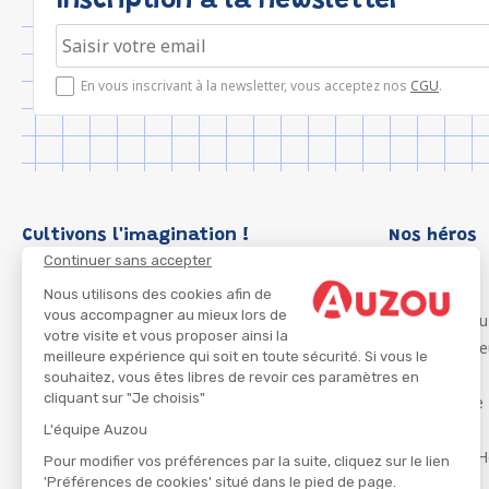
Inscription à la newsletter
En vous inscrivant à la newsletter, vous acceptez nos
CGU
.
Cultivons l'imagination !
Nos héros
Continuer sans accepter
Loup
P'tit Loup
Nous utilisons des cookies afin de
vous accompagner au mieux lors de
Les Héros du
votre visite et vous proposer ainsi la
Les Influenc
meilleure expérience qui soit en toute sécurité. Si vous le
Migali
souhaitez, vous êtes libres de revoir ces paramètres en
cliquant sur "Je choisis"
Petite Taupe
Azuro
L'équipe Auzou
Ma Boîte à H
Pour modifier vos préférences par la suite, cliquez sur le lien
'Préférences de cookies' situé dans le pied de page.