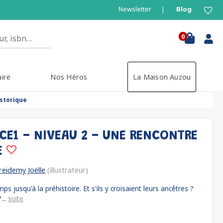
Newsletter
Blog
0
aire
Nos Héros
La Maison Auzou
istorique
CE1 - NIVEAU 2 - UNE RENCONTRE
E
reidemy Joëlle
(illustrateur)
 jusqu'à la préhistoire. Et s'ils y croisaient leurs ancêtres ?
...
suite