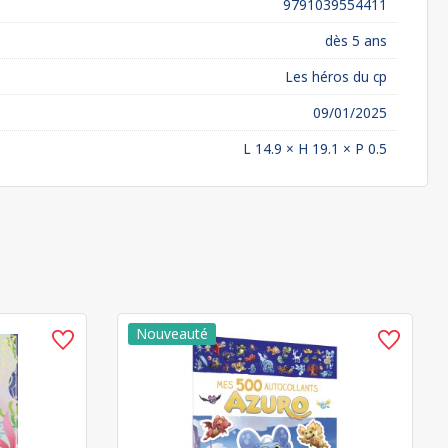
9791039554411
dès 5 ans
Les héros du cp
09/01/2025
L 14.9 × H 19.1 × P 0.5