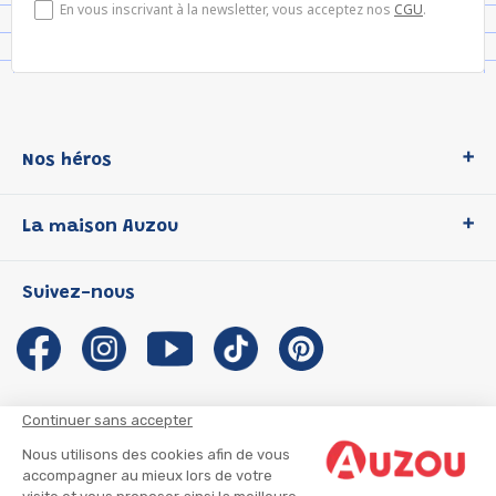
En vous inscrivant à la newsletter, vous acceptez nos
CGU
.
Nos héros
Loup
La maison Auzou
P'tit Loup
Les Héros du CP
Qui sommes-nous ?
Suivez-nous
Les Influenceuses
Notre histoire
Migali
Auzou s'engage
Petite Taupe
Auteurs et illustrateurs Auzou
Azuro
Nous rejoindre
Continuer sans accepter
Ma Boîte à Héros
Nous contacter
Nous utilisons des cookies afin de vous
CGU
Suivre mon colis
accompagner au mieux lors de votre