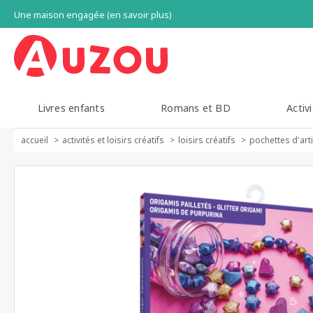
Une maison engagée (en savoir plus)
Livres enfants
Romans et BD
Activi
accueil
activités et loisirs créatifs
loisirs créatifs
pochettes d'art