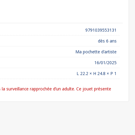
9791039553131
dès 6 ans
Ma pochette d'artiste
16/01/2025
L 22.2 × H 24.8 × P 1
la surveillance rapprochée d’un adulte. Ce jouet présente