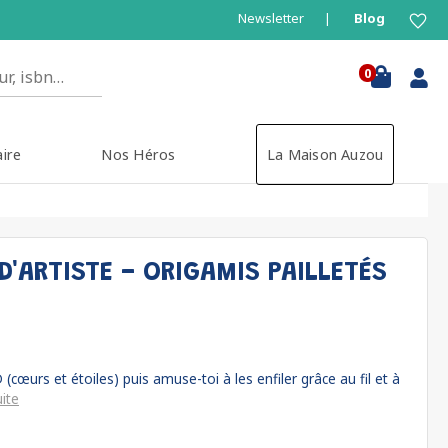
Newsletter
Blog
0
aire
Nos Héros
La Maison Auzou
'ARTISTE - ORIGAMIS PAILLETÉS
(cœurs et étoiles) puis amuse-toi à les enfiler grâce au fil et à
uite