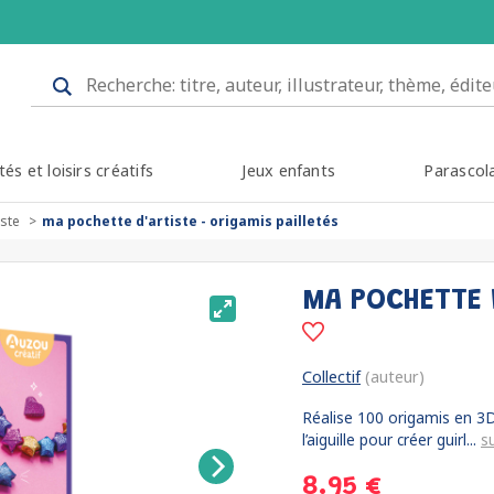
tés et loisirs créatifs
Jeux enfants
Parascol
iste
ma pochette d'artiste - origamis pailletés
MA POCHETTE D
Collectif
(auteur)
Réalise 100 origamis en 3D 
l’aiguille pour créer guirl...
s
8.95 €