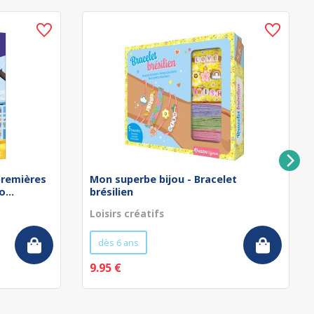
remières
Mon superbe bijou - Bracelet
...
brésilien
Loisirs créatifs
dès 6 ans
9.95 €