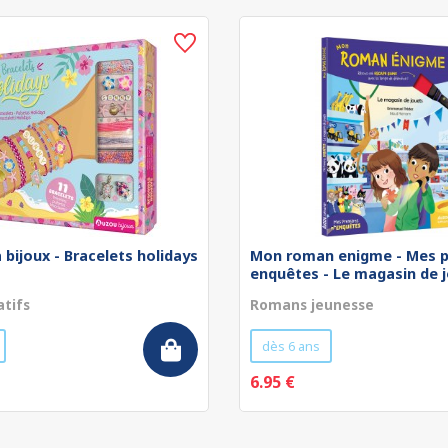
 bijoux - Bracelets holidays
Mon roman enigme - Mes p
enquêtes - Le magasin de jo
atifs
Romans jeunesse
dès 6 ans
6.95 €