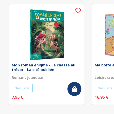
Mon roman énigme - La chasse au
Ma boîte à
trésor - La cité oubliée
Romans jeunesse
Loisirs cré
dès 6 ans
dès 6 ans
7.95 €
16.95 €