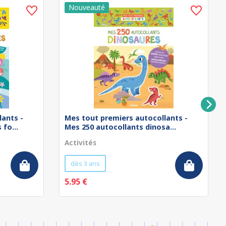
lants -
Mes tout premiers autocollants -
fo...
Mes 250 autocollants dinosa...
Activités
dès 3 ans
5.95 €