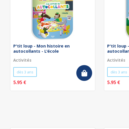
P'tit loup - Mon histoire en
P'tit loup
autocollants - L'école
autocollan
Activités
Activités
dès 3 ans
dès 3 ans
5.95 €
5.95 €