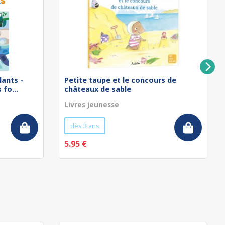
lants -
Petite taupe et le concours de
fo...
châteaux de sable
Livres jeunesse
dès 3 ans
5.95 €