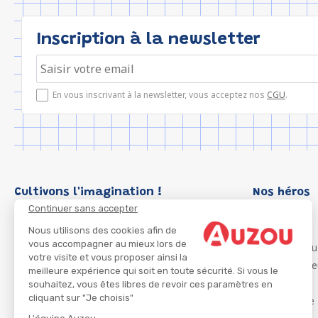
Inscription à la newsletter
En vous inscrivant à la newsletter, vous acceptez nos
CGU
.
Cultivons l'imagination !
Nos héros
Continuer sans accepter
Loup
P'tit Loup
Nous utilisons des cookies afin de
vous accompagner au mieux lors de
Les Héros du
votre visite et vous proposer ainsi la
Les Influenc
meilleure expérience qui soit en toute sécurité. Si vous le
Migali
souhaitez, vous êtes libres de revoir ces paramètres en
cliquant sur "Je choisis"
Petite Taupe