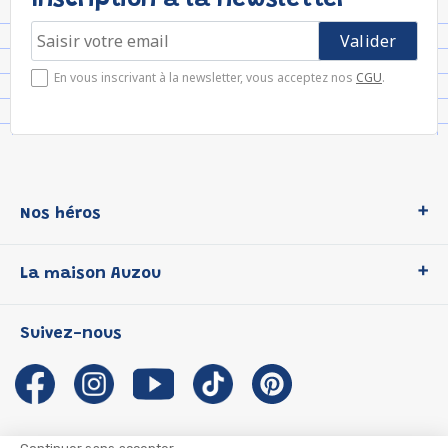
Inscription à la newsletter
En vous inscrivant à la newsletter, vous acceptez nos
CGU
.
Nos héros
Loup
La maison Auzou
P'tit Loup
Les Héros du CP
Qui sommes-nous ?
Suivez-nous
Les Influenceuses
Notre histoire
Migali
Auzou s'engage
Petite Taupe
Auteurs et illustrateurs Auzou
Azuro
Nous rejoindre