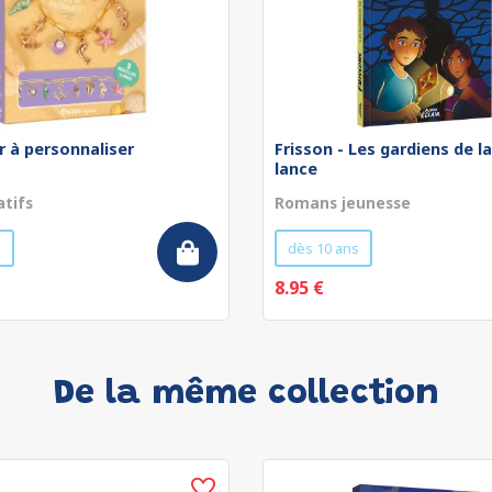
r à personnaliser
Frisson - Les gardiens de l
lance
atifs
Romans jeunesse
s
dès 10 ans
8.95 €
De la même collection