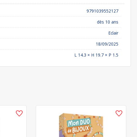
9791039552127
dès 10 ans
Eclair
18/09/2025
L 14.3 × H 19.7 × P 1.5