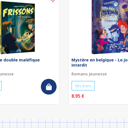
Le double maléfique
Mystère en belgique - Le jo
interdit
unesse
Romans jeunesse
dès 8 ans
8.95 €