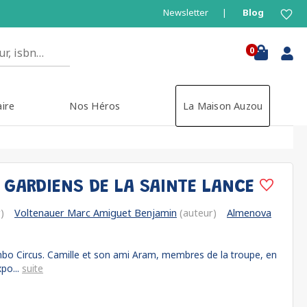
Newsletter
Blog
0
aire
Nos Héros
La Maison Auzou
S GARDIENS DE LA SAINTE LANCE
)
Voltenauer Marc Amiguet Benjamin
(auteur)
Almenova
ombo Circus. Camille et son ami Aram, membres de la troupe, en
xpo...
suite