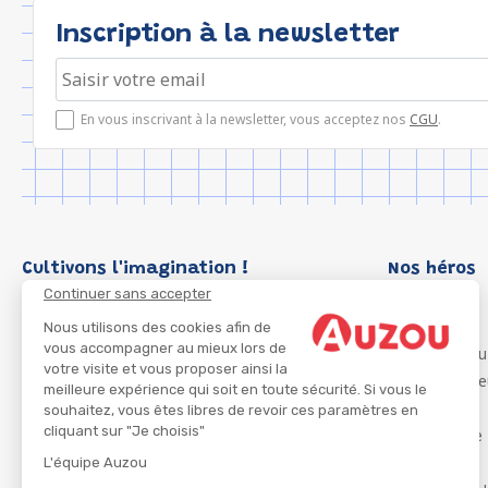
Inscription à la newsletter
En vous inscrivant à la newsletter, vous acceptez nos
CGU
.
Cultivons l'imagination !
Nos héros
Continuer sans accepter
Loup
P'tit Loup
Nous utilisons des cookies afin de
vous accompagner au mieux lors de
Les Héros du
votre visite et vous proposer ainsi la
Les Influenc
meilleure expérience qui soit en toute sécurité. Si vous le
Migali
souhaitez, vous êtes libres de revoir ces paramètres en
cliquant sur "Je choisis"
Petite Taupe
Azuro
L'équipe Auzou