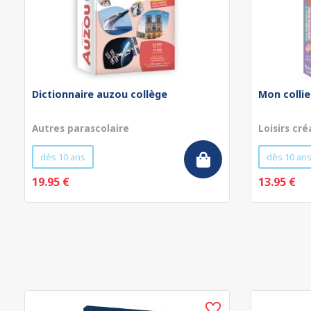
Dictionnaire auzou collège
Mon collie
Autres parascolaire
Loisirs cré
dès 10 ans
dès 10 an
19.95 €
13.95 €