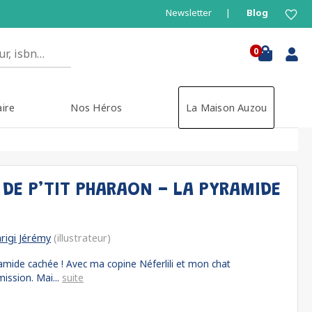
Newsletter
Blog
0
aire
Nos Héros
La Maison Auzou
 DE P’TIT PHARAON - LA PYRAMIDE
rigi Jérémy
(illustrateur)
yramide cachée ! Avec ma copine Néferlili et mon chat
ission. Mai...
suite