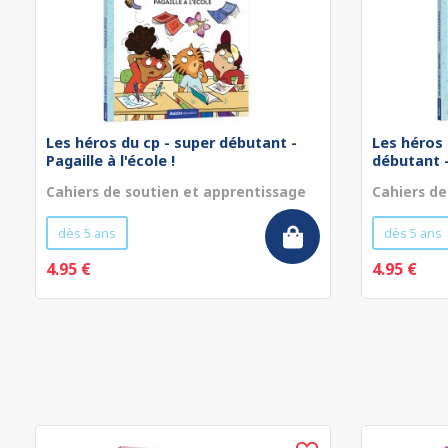
Les héros du cp - super débutant -
Les héros 
Pagaille à l'école !
débutant - 
Cahiers de soutien et apprentissage
Cahiers de
dès 5 ans
dès 5 ans
4.95 €
4.95 €