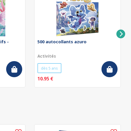
ifs -
500 autocollants azuro
Activités
dès 5 ans
10.95 €