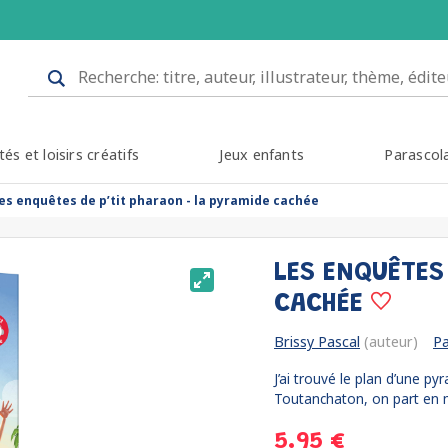
tés et loisirs créatifs
Jeux enfants
Parascol
les enquêtes de p’tit pharaon - la pyramide cachée
LES ENQUÊTES
CACHÉE
Brissy Pascal
(auteur)
Pa
J’ai trouvé le plan d’une p
Toutanchaton, on part en m
5.95 €