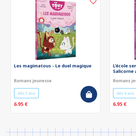
Les magimatous - Le duel magique
L’école se
Salicorne 
Romans jeunesse
Romans je
dès 5 ans
dès 6 ans
6.95 €
6.95 €