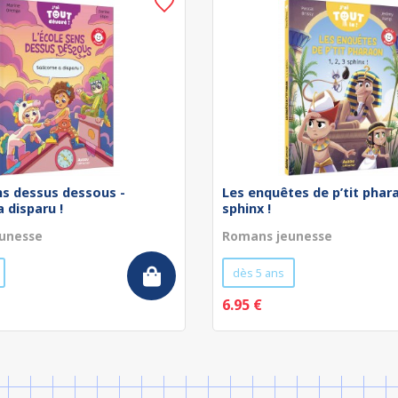
ns dessus dessous -
Les enquêtes de p’tit pharao
a disparu !
sphinx !
unesse
Romans jeunesse
dès 5 ans
6.95 €