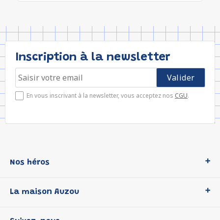
Inscription à la newsletter
En vous inscrivant à la newsletter, vous acceptez nos
CGU
.
Nos héros
Loup
La maison Auzou
P'tit Loup
Les Héros du CP
Qui sommes-nous ?