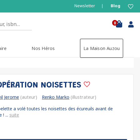
Newsletter
Blog
0
aire
Nos Héros
La Maison Auzou
OPÉRATION NOISETTES
eil Jerome
(auteur)
Renko Marko
(illustrateur)
 belette a volé toutes les noisettes des écureuils avant de
 ! ...
suite