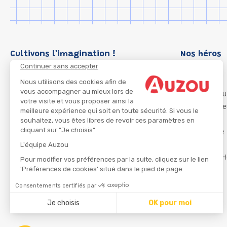
Cultivons l'imagination !
Nos héros
Continuer sans accepter
Loup
P'tit Loup
Nous utilisons des cookies afin de
vous accompagner au mieux lors de
Les Héros du
votre visite et vous proposer ainsi la
Les Influenc
meilleure expérience qui soit en toute sécurité. Si vous le
Migali
souhaitez, vous êtes libres de revoir ces paramètres en
cliquant sur "Je choisis"
Petite Taupe
Azuro
L'équipe Auzou
Ma Boîte à H
Pour modifier vos préférences par la suite, cliquez sur le lien
'Préférences de cookies' situé dans le pied de page.
Consentements certifiés par
CGU
Je choisis
OK pour moi
Axeptio consent
Plateforme de Gestion du Consentement : Personnalisez