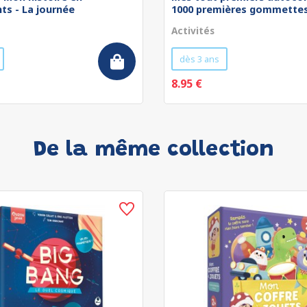
ts - La journée
1000 premières gommettes 
Activités
dès 3 ans
8.95 €
De la même collection