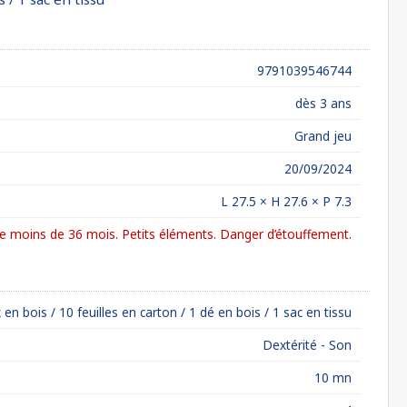
9791039546744
dès 3 ans
Grand jeu
20/09/2024
L 27.5 × H 27.6 × P 7.3
 moins de 36 mois. Petits éléments. Danger d’étouffement.
en bois / 10 feuilles en carton / 1 dé en bois / 1 sac en tissu
Dextérité - Son
10 mn