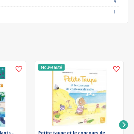
4
1
lants -
Petite taupe et le concours de