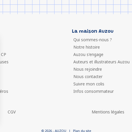
La maison Auzou
Qui sommes-nous ?
Notre histoire
 CP
Auzou s'engage
euses
Auteurs et illustrateurs Auzou
Nous rejoindre
Nous contacter
Suivre mon colis
éros
Infos consommateur
CGV
Mentions légales
 vos Options
© 2026 - AUZOU
|
Plan du site