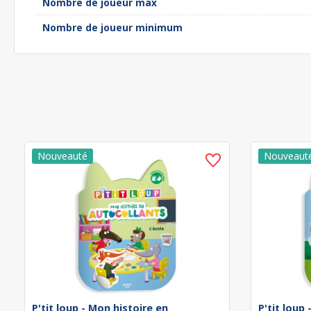
Nombre de joueur max
Nombre de joueur minimum
P'tit loup - Mon histoire en
P'tit loup