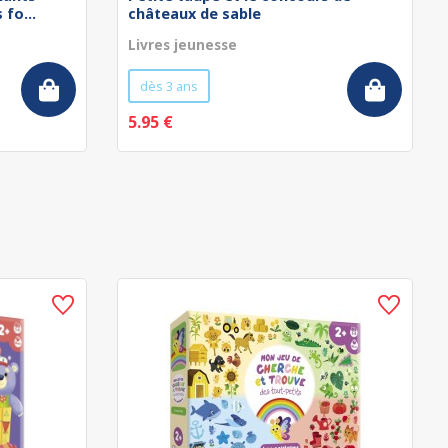
fo...
châteaux de sable
Livres jeunesse
dès 3 ans
5.95 €