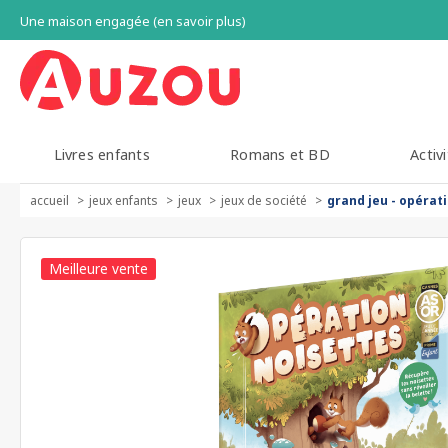
Une maison engagée (en savoir plus)
Livres enfants
Romans et BD
Activi
accueil
jeux enfants
jeux
jeux de société
grand jeu - opérat