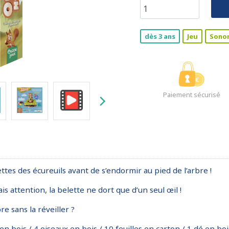
dès 3 ans
Jeu
Sono
Paiement sécurisé
settes des écureuils avant de s’endormir au pied de l’arbre !
is attention, la belette ne dort que d’un seul œil !
e sans la réveiller ?
n bois / 4 oiseaux en bois / 10 feuilles en carton / 1 dé en bois