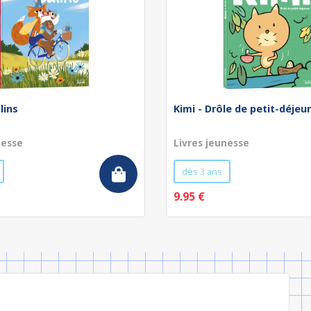
lins
Kimi - Drôle de petit-déjeu
nesse
Livres jeunesse
dès 3 ans
9.95 €