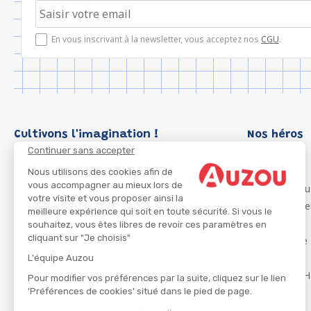
En vous inscrivant à la newsletter, vous acceptez nos
CGU
.
Cultivons l'imagination !
Nos héros
Continuer sans accepter
Loup
P'tit Loup
Nous utilisons des cookies afin de
vous accompagner au mieux lors de
Les Héros du
votre visite et vous proposer ainsi la
Les Influenc
meilleure expérience qui soit en toute sécurité. Si vous le
Migali
souhaitez, vous êtes libres de revoir ces paramètres en
cliquant sur "Je choisis"
Petite Taupe
Azuro
L'équipe Auzou
Ma Boîte à H
Pour modifier vos préférences par la suite, cliquez sur le lien
'Préférences de cookies' situé dans le pied de page.