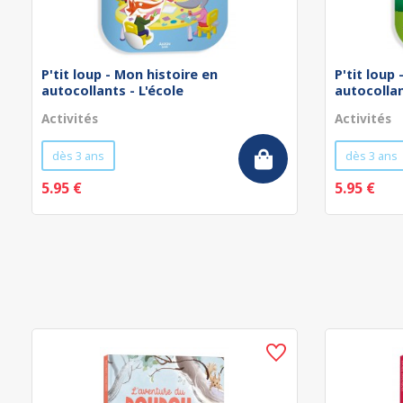
P'tit loup - Mon histoire en
P'tit loup
autocollants - L'école
autocollan
Activités
Activités
dès 3 ans
dès 3 ans
5.95 €
5.95 €