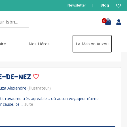
Newsletter
Blog
0
aire
Nos Héros
La Maison Auzou
TE-DE-NEZ
Juza Alexandre
(illustrateur)
petit royaume très agréable… où aucun voyageur n’aime
r cause, ce ...
suite