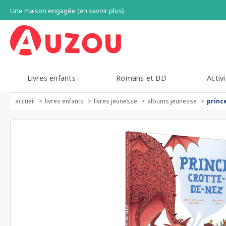
Une maison engagée (en savoir plus)
Livres enfants
Romans et BD
Activi
accueil
livres enfants
livres jeunesse
albums jeunesse
princ