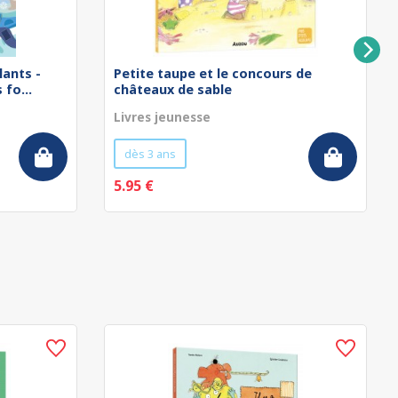
lants -
Petite taupe et le concours de
fo...
châteaux de sable
Livres jeunesse
dès 3 ans
5.95 €