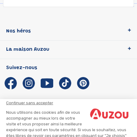
Nos héros
Loup
La maison Auzou
P'tit Loup
Les Héros du CP
Qui sommes-nous ?
Suivez-nous
Les Influenceuses
Notre histoire
Migali
Auzou s'engage
Petite Taupe
Auteurs et illustrateurs Auzou
Azuro
Nous rejoindre
Continuer sans accepter
Ma Boîte à Héros
Nous contacter
Nous utilisons des cookies afin de vous
CGU
Suivre mon colis
accompagner au mieux lors de votre
visite et vous proposer ainsi la meilleure
Infos consommateur
CGV
expérience qui soit en toute sécurité. Si vous le souhaitez, vous
Mentions légales
êtes libres de revoir ces paramètres en cliquant sur "Je choisis"