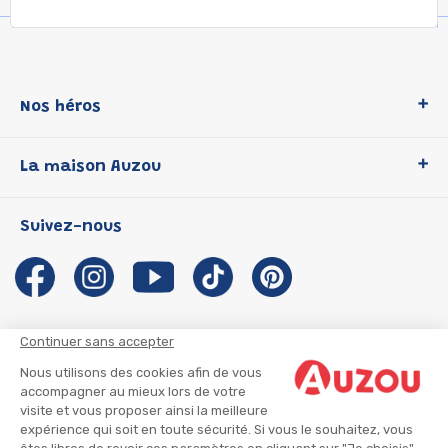
Nos héros
Loup
La maison Auzou
P'tit Loup
Les Héros du CP
Qui sommes-nous ?
Suivez-nous
Les Influenceuses
Notre histoire
Migali
Auzou s'engage
Petite Taupe
Auteurs et illustrateurs Auzou
Azuro
Nous rejoindre
Continuer sans accepter
Ma Boîte à Héros
Nous contacter
Nous utilisons des cookies afin de vous
CGU
Suivre mon colis
accompagner au mieux lors de votre
visite et vous proposer ainsi la meilleure
Infos consommateur
CGV
expérience qui soit en toute sécurité. Si vous le souhaitez, vous
Mentions légales