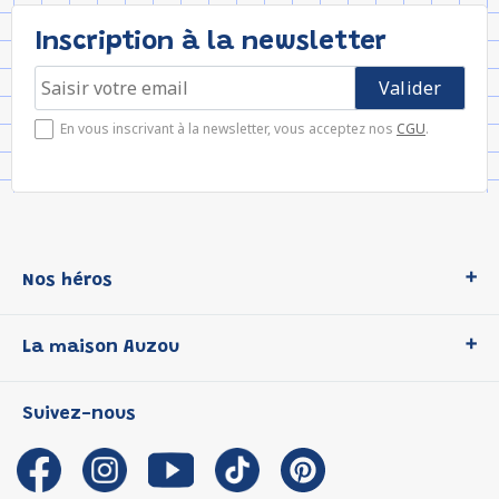
Inscription à la newsletter
En vous inscrivant à la newsletter, vous acceptez nos
CGU
.
Nos héros
Loup
La maison Auzou
P'tit Loup
Les Héros du CP
Qui sommes-nous ?
Suivez-nous
Les Influenceuses
Notre histoire
Migali
Auzou s'engage
Petite Taupe
Auteurs et illustrateurs Auzou