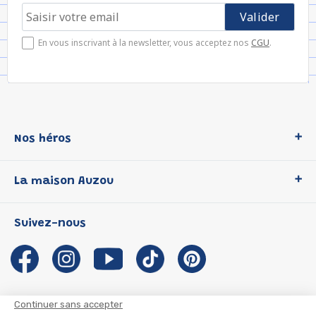
En vous inscrivant à la newsletter, vous acceptez nos
CGU
.
Nos héros
Loup
La maison Auzou
P'tit Loup
Les Héros du CP
Qui sommes-nous ?
Suivez-nous
Les Influenceuses
Notre histoire
Migali
Auzou s'engage
Petite Taupe
Auteurs et illustrateurs Auzou
Azuro
Nous rejoindre
Continuer sans accepter
Ma Boîte à Héros
Nous contacter