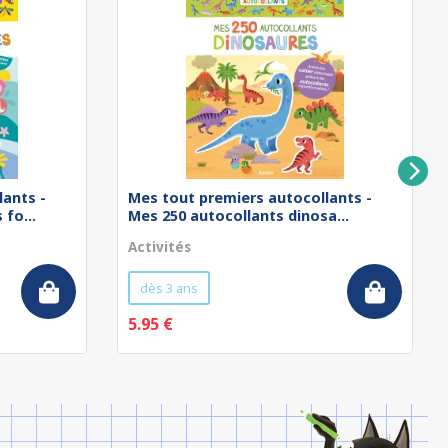
lants -
Mes tout premiers autocollants -
fo...
Mes 250 autocollants dinosa...
Activités
dès 3 ans
5.95 €