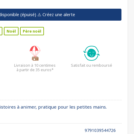
disponible (épuisé)
⚠️ Créez une alerte
Noël
Père noël
Livraison à 10 centimes
Satisfait ou remboursé
à partir de 35 euros*
stoires à animer, pratique pour les petites mains.
9791039544726