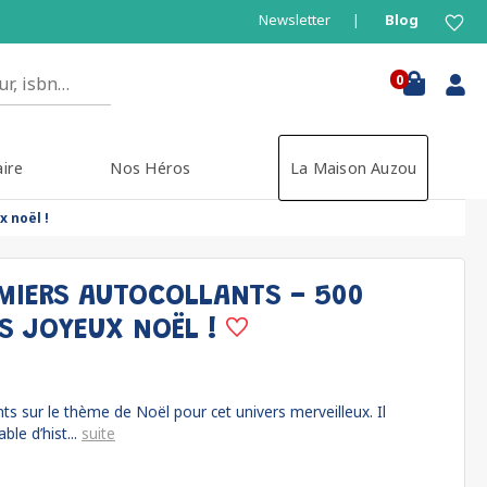
Newsletter
Blog
0
aire
Nos Héros
La Maison Auzou
 noël !
MIERS AUTOCOLLANTS - 500
S JOYEUX NOËL !
ts sur le thème de Noël pour cet univers merveilleux. Il
le d’hist...
suite