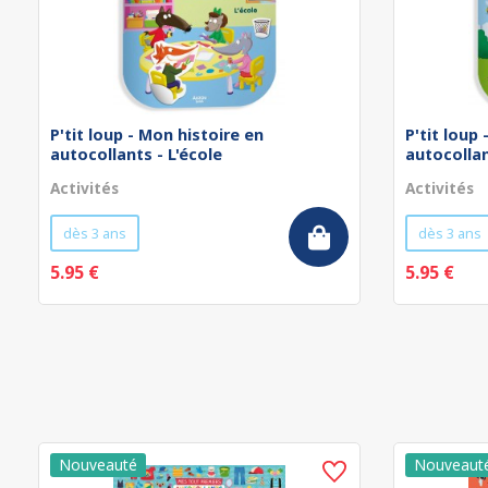
P'tit loup - Mon histoire en
P'tit loup
autocollants - L'école
autocollan
Activités
Activités
dès 3 ans
dès 3 ans
5.95 €
5.95 €