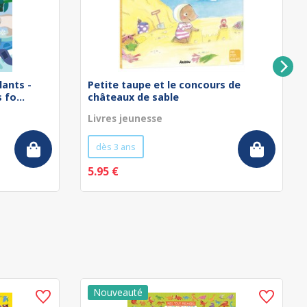
lants -
Petite taupe et le concours de
fo...
châteaux de sable
Livres jeunesse
dès 3 ans
5.95 €