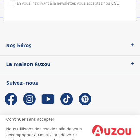
En vous inscrivant à la newsletter, vous acceptez nos
CGU
.
Nos héros
Loup
La maison Auzou
P'tit Loup
Les Héros du CP
Qui sommes-nous ?
Suivez-nous
Les Influenceuses
Notre histoire
Migali
Auzou s'engage
Petite Taupe
Auteurs et illustrateurs Auzou
Azuro
Nous rejoindre
Continuer sans accepter
Ma Boîte à Héros
Nous contacter
Nous utilisons des cookies afin de vous
CGU
Suivre mon colis
accompagner au mieux lors de votre