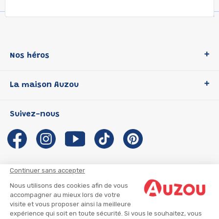
Nos héros
Loup
La maison Auzou
P'tit Loup
Les Héros du CP
Qui sommes-nous ?
Suivez-nous
Les Influenceuses
Notre histoire
Migali
Auzou s'engage
Petite Taupe
Auteurs et illustrateurs Auzou
Azuro
Nous rejoindre
Continuer sans accepter
Ma Boîte à Héros
Nous contacter
Nous utilisons des cookies afin de vous
CGU
Suivre mon colis
accompagner au mieux lors de votre
visite et vous proposer ainsi la meilleure
Infos consommateur
CGV
expérience qui soit en toute sécurité. Si vous le souhaitez, vous