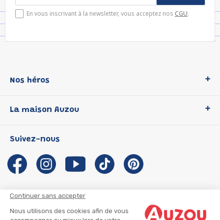
En vous inscrivant à la newsletter, vous acceptez nos
CGU
.
Nos héros
Loup
La maison Auzou
P'tit Loup
Les Héros du CP
Qui sommes-nous ?
Suivez-nous
Les Influenceuses
Notre histoire
Migali
Auzou s'engage
Petite Taupe
Auteurs et illustrateurs Auzou
Azuro
Nous rejoindre
Continuer sans accepter
Ma Boîte à Héros
Nous contacter
Nous utilisons des cookies afin de vous
CGU
Suivre mon colis