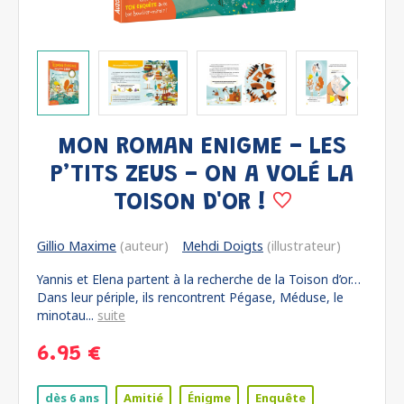
MON ROMAN ENIGME - LES
P’TITS ZEUS - ON A VOLÉ LA
TOISON D'OR !
Gillio Maxime
(auteur)
Mehdi Doigts
(illustrateur)
Yannis et Elena partent à la recherche de la Toison d’or…
Dans leur périple, ils rencontrent Pégase, Méduse, le
minotau...
suite
6.95 €
dès 6 ans
Amitié
Énigme
Enquête