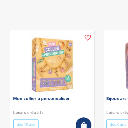
Mon collier à personnaliser
Bijoux arc
Loisirs créatifs
Loisirs cré
dès 10 ans
dès 6 ans