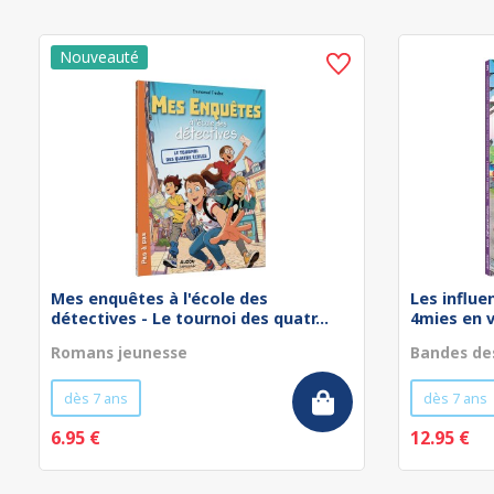
Mes enquêtes à l'école des
Les influe
détectives - Le tournoi des quatr...
4mies en 
Romans jeunesse
Bandes de
dès 7 ans
dès 7 ans
6.95 €
12.95 €