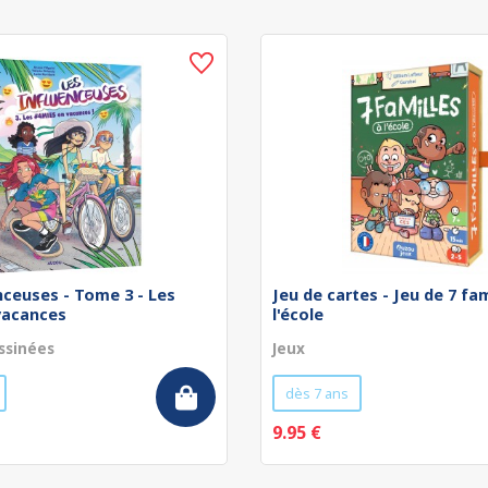
nceuses - Tome 3 - Les
Jeu de cartes - Jeu de 7 fam
vacances
l'école
ssinées
Jeux
dès 7 ans
9.95 €