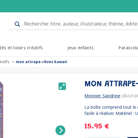
tés et loisirs créatifs
Jeux enfants
Parascol
éatifs
mon attrape-rêves kawaii
MON ATTRAPE-
Monnier Sandrine
(illustra
La boîte comprend tout le m
facile à réaliser. Matériel : U
15.95 €