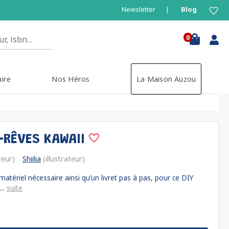
Newsletter
Blog
0
aire
Nos Héros
La Maison Auzou
RÊVES KAWAII
teur)
Shiilia
(illustrateur)
atériel nécessaire ainsi qu’un livret pas à pas, pour ce DIY
...
suite