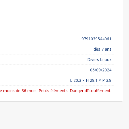
9791039544061
dès 7 ans
Divers bijoux
06/09/2024
L 20.3 × H 28.1 × P 3.8
 moins de 36 mois. Petits éléments. Danger d’étouffement.