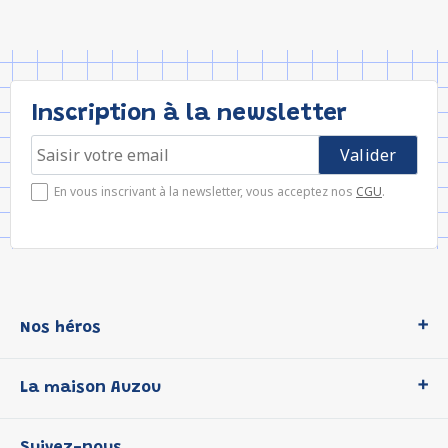
Inscription à la newsletter
En vous inscrivant à la newsletter, vous acceptez nos
CGU
.
Nos héros
Loup
La maison Auzou
P'tit Loup
Les Héros du CP
Qui sommes-nous ?