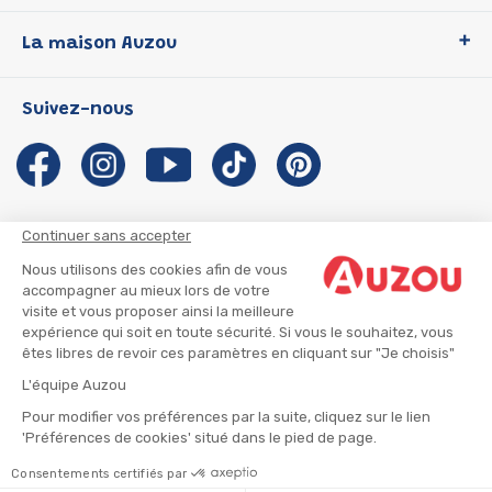
Loup
La maison Auzou
P'tit Loup
Les Héros du CP
Qui sommes-nous ?
Suivez-nous
Les Influenceuses
Notre histoire
Migali
Auzou s'engage
Petite Taupe
Auteurs et illustrateurs Auzou
Azuro
Nous rejoindre
Continuer sans accepter
Ma Boîte à Héros
Nous contacter
Nous utilisons des cookies afin de vous
CGU
Suivre mon colis
accompagner au mieux lors de votre
visite et vous proposer ainsi la meilleure
Infos consommateur
CGV
expérience qui soit en toute sécurité. Si vous le souhaitez, vous
Mentions légales
êtes libres de revoir ces paramètres en cliquant sur "Je choisis"
Nous rejoindre
L'équipe Auzou
Pour modifier vos préférences par la suite, cliquez sur le lien
'Préférences de cookies' situé dans le pied de page.
© 2026 - AUZOU
|
Plan du site
Consentements certifiés par