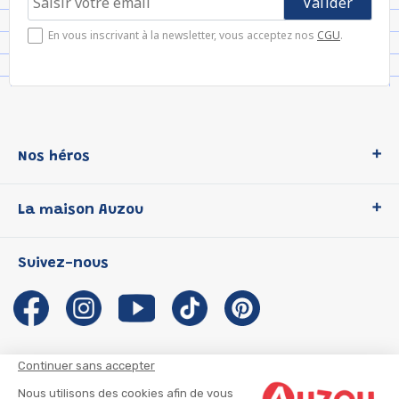
En vous inscrivant à la newsletter, vous acceptez nos
CGU
.
Nos héros
Loup
La maison Auzou
P'tit Loup
Les Héros du CP
Qui sommes-nous ?
Suivez-nous
Les Influenceuses
Notre histoire
Migali
Auzou s'engage
Petite Taupe
Auteurs et illustrateurs Auzou
Azuro
Nous rejoindre
Continuer sans accepter
Ma Boîte à Héros
Nous contacter
Nous utilisons des cookies afin de vous