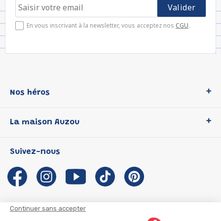
En vous inscrivant à la newsletter, vous acceptez nos
CGU
.
Nos héros
Loup
La maison Auzou
P'tit Loup
Les Héros du CP
Qui sommes-nous ?
Suivez-nous
Les Influenceuses
Notre histoire
Migali
Auzou s'engage
Petite Taupe
Auteurs et illustrateurs Auzou
Azuro
Nous rejoindre
Continuer sans accepter
Ma Boîte à Héros
Nous contacter