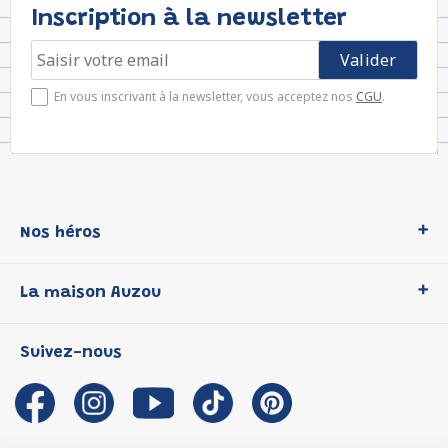
Inscription à la newsletter
En vous inscrivant à la newsletter, vous acceptez nos
CGU
.
Nos héros
Loup
La maison Auzou
P'tit Loup
Les Héros du CP
Qui sommes-nous ?
Suivez-nous
Les Influenceuses
Notre histoire
Migali
Auzou s'engage
Petite Taupe
Auteurs et illustrateurs Auzou