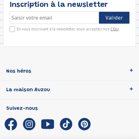
Inscription à la newsletter
En vous inscrivant à la newsletter, vous acceptez nos
CGU
.
Nos héros
Loup
La maison Auzou
P'tit Loup
Les Héros du CP
Qui sommes-nous ?
Suivez-nous
Les Influenceuses
Notre histoire
Migali
Auzou s'engage
Petite Taupe
Auteurs et illustrateurs Auzou