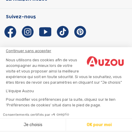
P'tit Loup
Les Héros du CP
Qui sommes-nous ?
Suivez-nous
Les Influenceuses
Notre histoire
Migali
Auzou s'engage
Petite Taupe
Auteurs et illustrateurs Auzou
Azuro
Nous rejoindre
Continuer sans accepter
Ma Boîte à Héros
Nous contacter
Nous utilisons des cookies afin de vous
CGU
Suivre mon colis
accompagner au mieux lors de votre
visite et vous proposer ainsi la meilleure
Infos consommateur
CGV
expérience qui soit en toute sécurité. Si vous le souhaitez, vous
Mentions légales
êtes libres de revoir ces paramètres en cliquant sur "Je choisis"
Nous rejoindre
L'équipe Auzou
Pour modifier vos préférences par la suite, cliquez sur le lien
'Préférences de cookies' situé dans le pied de page.
© 2026 - AUZOU
|
Plan du site
Consentements certifiés par
Ajouter au panier
Je choisis
OK pour moi