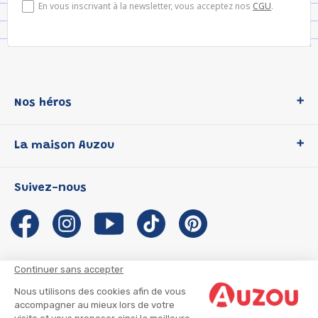
En vous inscrivant à la newsletter, vous acceptez nos
CGU
.
Nos héros
Loup
La maison Auzou
P'tit Loup
Les Héros du CP
Qui sommes-nous ?
Suivez-nous
Les Influenceuses
Notre histoire
Migali
Auzou s'engage
Petite Taupe
Auteurs et illustrateurs Auzou
Azuro
Nous rejoindre
Continuer sans accepter
Ma Boîte à Héros
Nous contacter
Nous utilisons des cookies afin de vous
CGU
Suivre mon colis
accompagner au mieux lors de votre