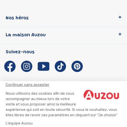
Nos héros
Loup
La maison Auzou
P'tit Loup
Les Héros du CP
Qui sommes-nous ?
Suivez-nous
Les Influenceuses
Notre histoire
Migali
Auzou s'engage
Petite Taupe
Auteurs et illustrateurs Auzou
Azuro
Nous rejoindre
Continuer sans accepter
Ma Boîte à Héros
Nous contacter
Nous utilisons des cookies afin de vous
CGU
Suivre mon colis
accompagner au mieux lors de votre
visite et vous proposer ainsi la meilleure
Infos consommateur
CGV
expérience qui soit en toute sécurité. Si vous le souhaitez, vous
Mentions légales
êtes libres de revoir ces paramètres en cliquant sur "Je choisis"
Nous rejoindre
L'équipe Auzou