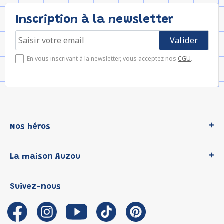
Inscription à la newsletter
En vous inscrivant à la newsletter, vous acceptez nos
CGU
.
Nos héros
Loup
La maison Auzou
P'tit Loup
Les Héros du CP
Qui sommes-nous ?
Suivez-nous
Les Influenceuses
Notre histoire
Migali
Auzou s'engage
Petite Taupe
Auteurs et illustrateurs Auzou