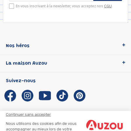
En vous inscrivant à la newsletter, vous acceptez nos
CGU
.
Nos héros
Loup
La maison Auzou
P'tit Loup
Les Héros du CP
Qui sommes-nous ?
Suivez-nous
Les Influenceuses
Notre histoire
Migali
Auzou s'engage
Petite Taupe
Auteurs et illustrateurs Auzou
Azuro
Nous rejoindre
Continuer sans accepter
Ma Boîte à Héros
Nous contacter
Nous utilisons des cookies afin de vous
CGU
Suivre mon colis
accompagner au mieux lors de votre