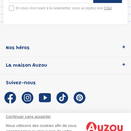
En vous inscrivant à la newsletter, vous acceptez nos
CGU
.
Nos héros
Loup
La maison Auzou
P'tit Loup
Les Héros du CP
Qui sommes-nous ?
Suivez-nous
Les Influenceuses
Notre histoire
Migali
Auzou s'engage
Petite Taupe
Auteurs et illustrateurs Auzou
Azuro
Nous rejoindre
Continuer sans accepter
Ma Boîte à Héros
Nous contacter
Nous utilisons des cookies afin de vous
CGU
Suivre mon colis