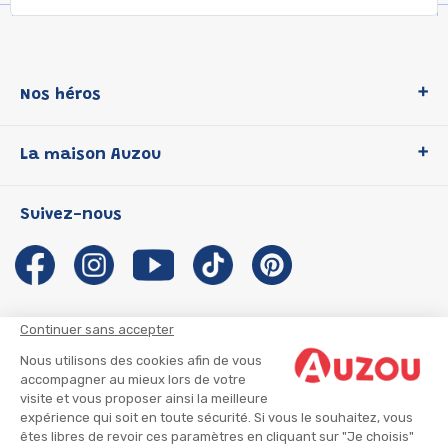
Nos héros
Loup
La maison Auzou
P'tit Loup
Les Héros du CP
Qui sommes-nous ?
Suivez-nous
Les Influenceuses
Notre histoire
Migali
Auzou s'engage
Petite Taupe
Auteurs et illustrateurs Auzou
Azuro
Nous rejoindre
Continuer sans accepter
Ma Boîte à Héros
Nous contacter
Nous utilisons des cookies afin de vous
CGU
Suivre mon colis
accompagner au mieux lors de votre
visite et vous proposer ainsi la meilleure
Infos consommateur
CGV
expérience qui soit en toute sécurité. Si vous le souhaitez, vous
Mentions légales
êtes libres de revoir ces paramètres en cliquant sur "Je choisis"