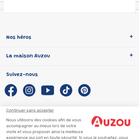
Nos héros
Loup
La maison Auzou
P'tit Loup
Les Héros du CP
Qui sommes-nous ?
Suivez-nous
Les Influenceuses
Notre histoire
Migali
Auzou s'engage
Petite Taupe
Auteurs et illustrateurs Auzou
Azuro
Nous rejoindre
Continuer sans accepter
Ma Boîte à Héros
Nous contacter
Nous utilisons des cookies afin de vous
CGU
Suivre mon colis
accompagner au mieux lors de votre
visite et vous proposer ainsi la meilleure
Infos consommateur
CGV
expérience qui soit en toute sécurité. Si vous le souhaitez, vous