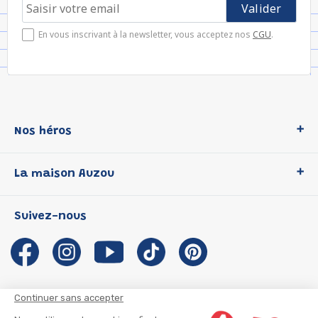
En vous inscrivant à la newsletter, vous acceptez nos
CGU
.
Nos héros
Loup
La maison Auzou
P'tit Loup
Les Héros du CP
Qui sommes-nous ?
Suivez-nous
Les Influenceuses
Notre histoire
Migali
Auzou s'engage
Petite Taupe
Auteurs et illustrateurs Auzou
Azuro
Nous rejoindre
Continuer sans accepter
Ma Boîte à Héros
Nous contacter