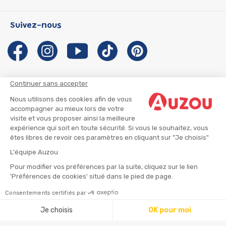
Les Héros du CP
Qui sommes-nous ?
Suivez-nous
Les Influenceuses
Notre histoire
Migali
Auzou s'engage
Petite Taupe
Auteurs et illustrateurs Auzou
Azuro
Nous rejoindre
Continuer sans accepter
Ma Boîte à Héros
Nous contacter
Nous utilisons des cookies afin de vous
CGU
Suivre mon colis
accompagner au mieux lors de votre
visite et vous proposer ainsi la meilleure
Infos consommateur
CGV
expérience qui soit en toute sécurité. Si vous le souhaitez, vous
Mentions légales
êtes libres de revoir ces paramètres en cliquant sur "Je choisis"
Nous rejoindre
L'équipe Auzou
Pour modifier vos préférences par la suite, cliquez sur le lien
'Préférences de cookies' situé dans le pied de page.
© 2026 - AUZOU
|
Plan du site
Consentements certifiés par
Ajouter au panier
Je choisis
OK pour moi