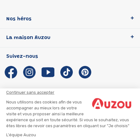
Nos héros
Loup
La maison Auzou
P'tit Loup
Les Héros du CP
Qui sommes-nous ?
Suivez-nous
Les Influenceuses
Notre histoire
Migali
Auzou s'engage
Petite Taupe
Auteurs et illustrateurs Auzou
Azuro
Nous rejoindre
Continuer sans accepter
Ma Boîte à Héros
Nous contacter
Nous utilisons des cookies afin de vous
CGU
Suivre mon colis
accompagner au mieux lors de votre
visite et vous proposer ainsi la meilleure
Infos consommateur
CGV
expérience qui soit en toute sécurité. Si vous le souhaitez, vous
Mentions légales
êtes libres de revoir ces paramètres en cliquant sur "Je choisis"
Nous rejoindre
L'équipe Auzou