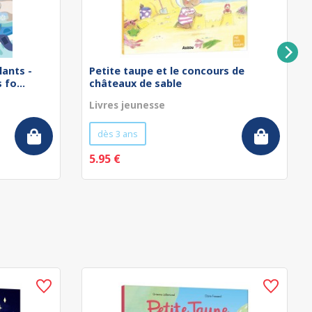
lants -
Petite taupe et le concours de
fo...
châteaux de sable
Livres jeunesse
dès 3 ans
5.95 €