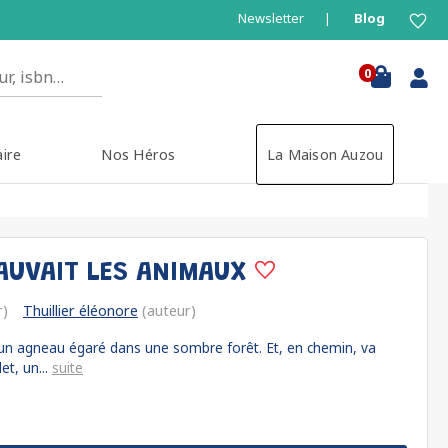
Newsletter
Blog
0
aire
Nos Héros
La Maison Auzou
SAUVAIT LES ANIMAUX
r)
Thuillier éléonore
(auteur)
'un agneau égaré dans une sombre forêt. Et, en chemin, va
et, un...
suite