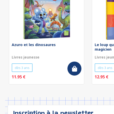
Azuro et les dinosaures
Le loup qu
magicien
Livres jeunesse
Livres jeu
dès 3 ans
dès 3 ans
11.95 €
12.95 €
Inscription à la newsletter