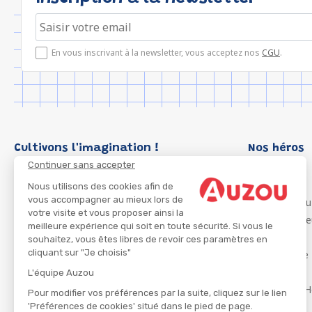
En vous inscrivant à la newsletter, vous acceptez nos
CGU
.
Cultivons l'imagination !
Nos héros
Continuer sans accepter
Loup
P'tit Loup
Nous utilisons des cookies afin de
vous accompagner au mieux lors de
Les Héros du
votre visite et vous proposer ainsi la
Les Influenc
meilleure expérience qui soit en toute sécurité. Si vous le
Migali
souhaitez, vous êtes libres de revoir ces paramètres en
cliquant sur "Je choisis"
Petite Taupe
Azuro
L'équipe Auzou
Ma Boîte à H
Pour modifier vos préférences par la suite, cliquez sur le lien
'Préférences de cookies' situé dans le pied de page.