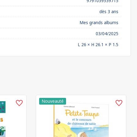
9791039539715
dès 3 ans
Mes grands albums
03/04/2025
L 26 × H 26.1 × P 1.5