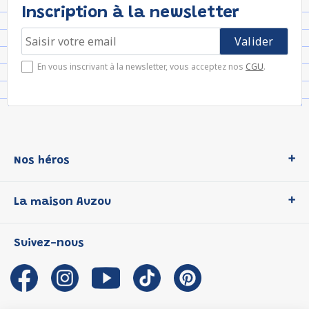
Inscription à la newsletter
En vous inscrivant à la newsletter, vous acceptez nos
CGU
.
Nos héros
Loup
La maison Auzou
P'tit Loup
Les Héros du CP
Qui sommes-nous ?
Suivez-nous
Les Influenceuses
Notre histoire
Migali
Auzou s'engage
Petite Taupe
Auteurs et illustrateurs Auzou