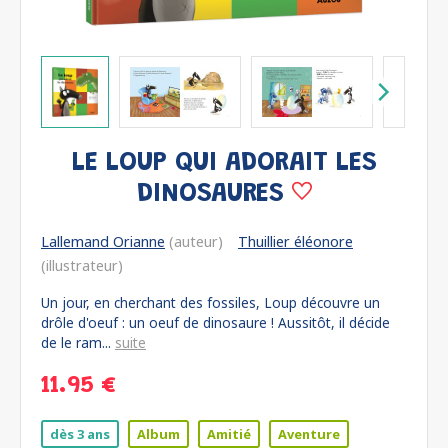
LE LOUP QUI ADORAIT LES
DINOSAURES
Lallemand Orianne
(auteur)
Thuillier éléonore
(illustrateur)
Un jour, en cherchant des fossiles, Loup découvre un
drôle d'oeuf : un oeuf de dinosaure ! Aussitôt, il décide
de le ram...
suite
11.95 €
dès 3 ans
Album
Amitié
Aventure