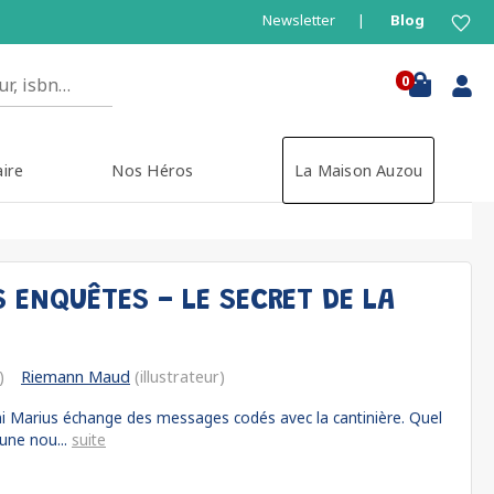
Newsletter
Blog
0
aire
Nos Héros
La Maison Auzou
 ENQUÊTES - LE SECRET DE LA
)
Riemann Maud
(illustrateur)
 Marius échange des messages codés avec la cantinière. Quel
 une nou...
suite