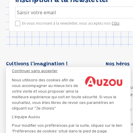
Inscription à la newsletter
En vous inscrivant à la newsletter, vous acceptez nos
CGU
.
Cultivons l'imagination !
Nos héros
Continuer sans accepter
Loup
P'tit Loup
Nous utilisons des cookies afin de
vous accompagner au mieux lors de
Les Héros du
votre visite et vous proposer ainsi la
Les Influenc
meilleure expérience qui soit en toute sécurité. Si vous le
Migali
souhaitez, vous êtes libres de revoir ces paramètres en
cliquant sur "Je choisis"
Petite Taupe
Azuro
L'équipe Auzou
Ma Boîte à H
Pour modifier vos préférences par la suite, cliquez sur le lien
'Préférences de cookies' situé dans le pied de page.