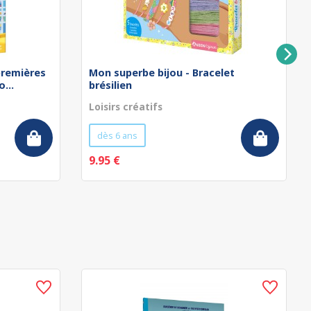
remières
Mon superbe bijou - Bracelet
...
brésilien
Loisirs créatifs
dès 6 ans
9.95 €