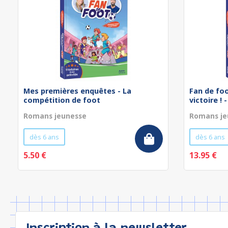
Mes premières enquêtes - La
Fan de foo
compétition de foot
victoire ! -
Romans jeunesse
Romans je
dès 6 ans
dès 6 ans
5.50 €
13.95 €