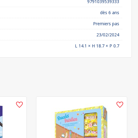
9791039539333
dès 6 ans
Premiers pas
23/02/2024
L 14.1 × H 18.7 × P 0.7