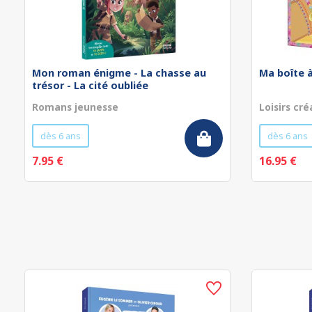
Mon roman énigme - La chasse au
Ma boîte à
trésor - La cité oubliée
Romans jeunesse
Loisirs cré
dès 6 ans
dès 6 ans
7.95 €
16.95 €