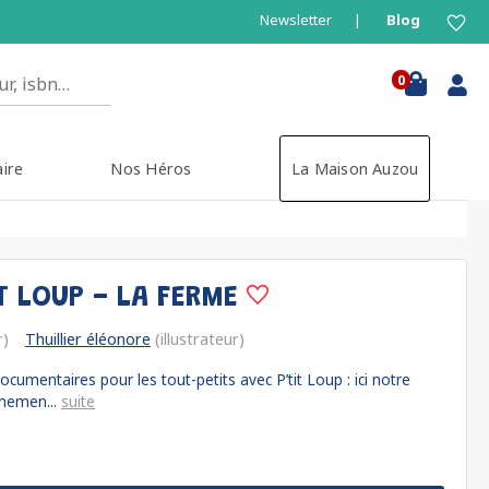
Newsletter
Blog
0
aire
Nos Héros
La Maison Auzou
T LOUP - LA FERME
r)
Thuillier éléonore
(illustrateur)
ocumentaires pour les tout-petits avec P’tit Loup : ici notre
nnemen...
suite