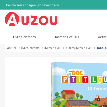
Une maison engagée (en savoir plus)
Livres enfants
Romans et BD
Activi
accueil
livres enfants
livres d'éveil
autres livres d'éveil
mon do