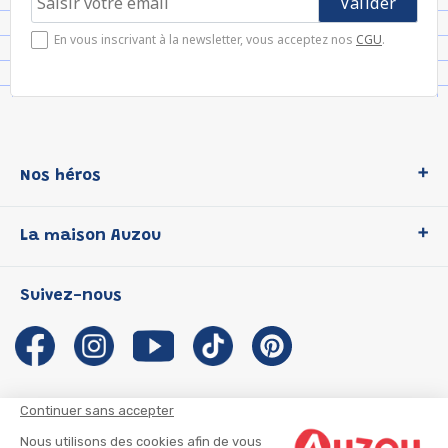
En vous inscrivant à la newsletter, vous acceptez nos
CGU
.
Nos héros
Loup
La maison Auzou
P'tit Loup
Les Héros du CP
Qui sommes-nous ?
Suivez-nous
Les Influenceuses
Notre histoire
Migali
Auzou s'engage
Petite Taupe
Auteurs et illustrateurs Auzou
Azuro
Nous rejoindre
Continuer sans accepter
Ma Boîte à Héros
Nous contacter
Nous utilisons des cookies afin de vous