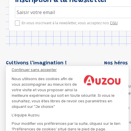
Inscription à la newsletter
En vous inscrivant à la newsletter, vous acceptez nos
CGU
.
Cultivons l'imagination !
Nos héros
Continuer sans accepter
Loup
P'tit Loup
Nous utilisons des cookies afin de
vous accompagner au mieux lors de
Les Héros du
votre visite et vous proposer ainsi la
Les Influenc
meilleure expérience qui soit en toute sécurité. Si vous le
Migali
souhaitez, vous êtes libres de revoir ces paramètres en
cliquant sur "Je choisis"
Petite Taupe
Azuro
L'équipe Auzou
Ma Boîte à H
Pour modifier vos préférences par la suite, cliquez sur le lien
'Préférences de cookies' situé dans le pied de page.