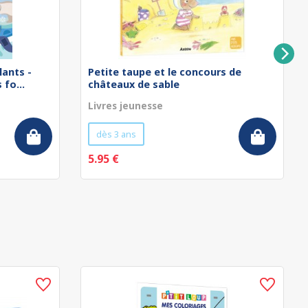
lants -
Petite taupe et le concours de
fo...
châteaux de sable
Livres jeunesse
dès 3 ans
5.95 €