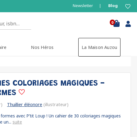
Newsletter
Blog
0
aire
Nos Héros
La Maison Auzou
 MES COLORIAGES MAGIQUES -
ORMES
r)
Thuillier éléonore
(illustrateur)
 formes avec P'tit Loup ! Un cahier de 30 coloriages magiques
e un...
suite