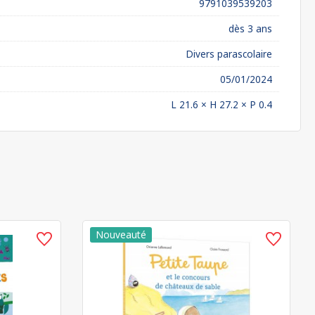
9791039539203
dès 3 ans
Divers parascolaire
05/01/2024
L 21.6 × H 27.2 × P 0.4