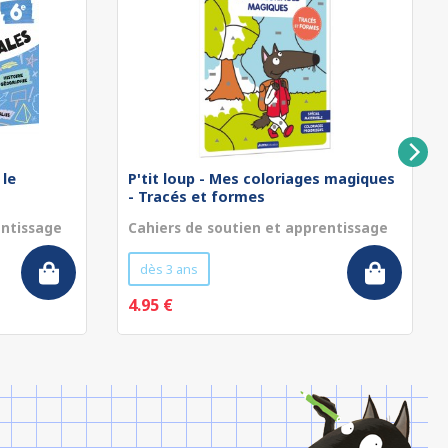
 le
P'tit loup - Mes coloriages magiques
- Tracés et formes
entissage
Cahiers de soutien et apprentissage
dès 3 ans
4.95 €