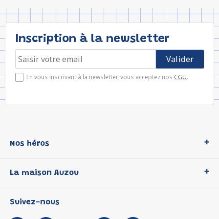
Inscription à la newsletter
En vous inscrivant à la newsletter, vous acceptez nos
CGU
.
Nos héros
Loup
La maison Auzou
P'tit Loup
Les Héros du CP
Qui sommes-nous ?
Suivez-nous
Les Influenceuses
Notre histoire