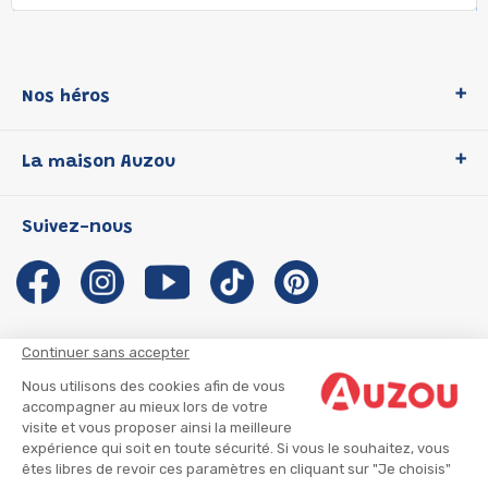
Nos héros
Loup
La maison Auzou
P'tit Loup
Les Héros du CP
Qui sommes-nous ?
Suivez-nous
Les Influenceuses
Notre histoire
Migali
Auzou s'engage
Petite Taupe
Auteurs et illustrateurs Auzou
Azuro
Nous rejoindre
Continuer sans accepter
Ma Boîte à Héros
Nous contacter
Nous utilisons des cookies afin de vous
CGU
Suivre mon colis
accompagner au mieux lors de votre
visite et vous proposer ainsi la meilleure
Infos consommateur
CGV
expérience qui soit en toute sécurité. Si vous le souhaitez, vous
Mentions légales
êtes libres de revoir ces paramètres en cliquant sur "Je choisis"